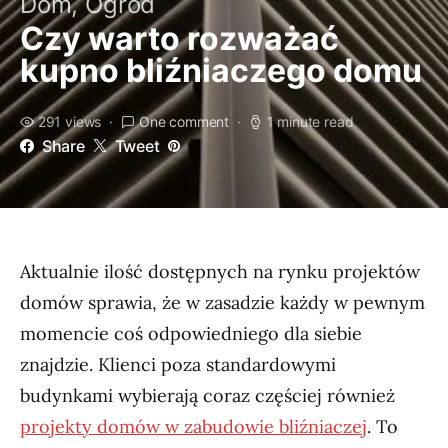
Dom, Ogród
Czy warto rozważać
kupno bliźniaczego domu
291 views
One comment
1 minute read
Share
Tweet
Aktualnie ilość dostępnych na rynku projektów
domów sprawia, że w zasadzie każdy w pewnym
momencie coś odpowiedniego dla siebie
znajdzie. Klienci poza standardowymi
budynkami wybierają coraz częściej również
projekty domów w zabudowie bliźniaczej
. To