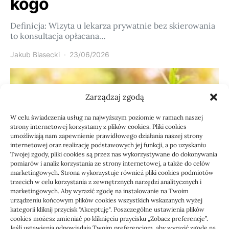
kogo
Definicja: Wizyta u lekarza prywatnie bez skierowania
to konsultacja opłacana…
Jakub Biasecki
23/06/2026
Zarządzaj zgodą
W celu świadczenia usług na najwyższym poziomie w ramach naszej
strony internetowej korzystamy z plików cookies. Pliki cookies
umożliwiają nam zapewnienie prawidłowego działania naszej strony
internetowej oraz realizację podstawowych jej funkcji, a po uzyskaniu
Twojej zgody, pliki cookies są przez nas wykorzystywane do dokonywania
pomiarów i analiz korzystania ze strony internetowej, a także do celów
marketingowych. Strona wykorzystuje również pliki cookies podmiotów
Usługi
trzecich w celu korzystania z zewnętrznych narzędzi analitycznych i
Jak sprawdzić przejęcie
marketingowych. Aby wyrazić zgodę na instalowanie na Twoim
urządzeniu końcowym plików cookies wszystkich wskazanych wyżej
zaległości przez biuro
kategorii kliknij przycisk "Akceptuję". Poszczególne ustawienia plików
cookies możesz zmieniać po kliknięciu przycisku „Zobacz preferencje”.
Jeśli ustawienia odpowiadają Twoim preferencjom, aby wyrazić zgodę na