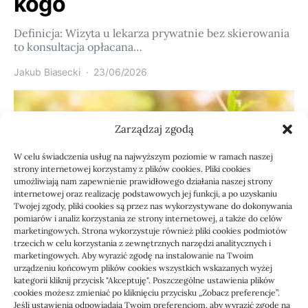
kogo
Definicja: Wizyta u lekarza prywatnie bez skierowania
to konsultacja opłacana…
Jakub Biasecki
23/06/2026
Zarządzaj zgodą
W celu świadczenia usług na najwyższym poziomie w ramach naszej
strony internetowej korzystamy z plików cookies. Pliki cookies
umożliwiają nam zapewnienie prawidłowego działania naszej strony
internetowej oraz realizację podstawowych jej funkcji, a po uzyskaniu
Twojej zgody, pliki cookies są przez nas wykorzystywane do dokonywania
pomiarów i analiz korzystania ze strony internetowej, a także do celów
marketingowych. Strona wykorzystuje również pliki cookies podmiotów
Usługi
trzecich w celu korzystania z zewnętrznych narzędzi analitycznych i
Jak sprawdzić przejęcie
marketingowych. Aby wyrazić zgodę na instalowanie na Twoim
urządzeniu końcowym plików cookies wszystkich wskazanych wyżej
zaległości przez biuro
kategorii kliknij przycisk "Akceptuję". Poszczególne ustawienia plików
cookies możesz zmieniać po kliknięciu przycisku „Zobacz preferencje”.
Jeśli ustawienia odpowiadają Twoim preferencjom, aby wyrazić zgodę na