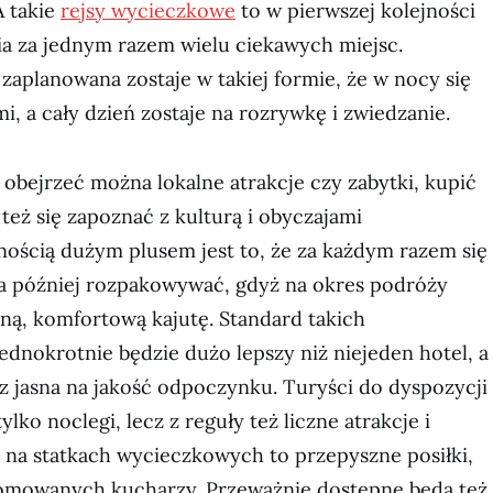
A takie
rejsy wycieczkowe
to w pierwszej kolejności
a za jednym razem wielu ciekawych miejsc.
 zaplanowana zostaje w takiej formie, że w nocy się
i, a cały dzień zostaje na rozrywkę i zwiedzanie.
obejrzeć można lokalne atrakcje czy zabytki, kupić
też się zapoznać z kulturą i obyczajami
ością dużym plusem jest to, że za każdym razem się
 a później rozpakowywać, gdyż na okres podróży
ną, komfortową kajutę. Standard takich
dnokrotnie będzie dużo lepszy niż niejeden hotel, a
cz jasna na jakość odpoczynku. Turyści do dyspozycji
ylko noclegi, lecz z reguły też liczne atrakcje i
 na statkach wycieczkowych to przepyszne posiłki,
omowanych kucharzy. Przeważnie dostępne będą też