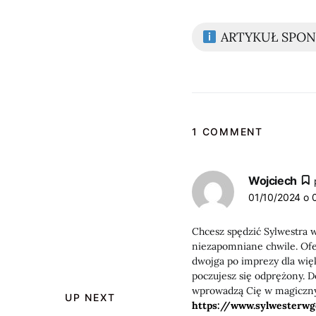
ARTYKUŁ SPO
1 COMMENT
Wojciech
01/10/2024 o 
Chcesz spędzić Sylwestra 
niezapomniane chwile. Of
dwojga po imprezy dla wię
poczujesz się odprężony. D
wprowadzą Cię w magiczny 
UP NEXT
https://www.sylwesterwg