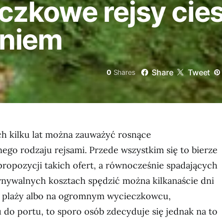
zkowe rejsy cies
aniem
Share
Tweet
0
Shares
ch kilku lat można zauważyć rosnące
ego rodzaju rejsami. Przede wszystkim się to bierze
 propozycji takich ofert, a równocześnie spadających
ównywalnych kosztach spędzić można kilkanaście dni
y plaży albo na ogromnym wycieczkowcu,
do portu, to sporo osób zdecyduje się jednak na to