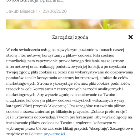
Jakub Biasecki
23/06/2026
Zarządzaj zgodą
W celu świadczenia usług na najwyższym poziomie w ramach naszej
strony internetowej korzystamy z plików cookies. Pliki cookies
umożliwiają nam zapewnienie prawidłowego działania naszej strony
internetowej oraz realizację podstawowych jej funkcji, a po uzyskaniu
Twojej zgody, pliki cookies są przez nas wykorzystywane do dokonywania
pomiarów i analiz korzystania ze strony internetowej, a także do celów
marketingowych. Strona wykorzystuje również pliki cookies podmiotów
Usługi
trzecich w celu korzystania z zewnętrznych narzędzi analitycznych i
Jak sprawdzić przejęcie
marketingowych. Aby wyrazić zgodę na instalowanie na Twoim
urządzeniu końcowym plików cookies wszystkich wskazanych wyżej
zaległości przez biuro
kategorii kliknij przycisk "Akceptuję". Poszczególne ustawienia plików
cookies możesz zmieniać po kliknięciu przycisku „Zobacz preferencje”.
Jeśli ustawienia odpowiadają Twoim preferencjom, aby wyrazić zgodę na
Definicja: Weryfikacja, czy nowe biuro rachunkowe
instalowanie plików cookies na Twoim urządzeniu końcowym w
przejmie zaległości w dokumentach,…
wybranym przez Ciebie zakresie kliknij przycisk "Akceptuję". Szczegółowe
znajdziesz w
Polityce prywatności
.
Jola
21/06/2026