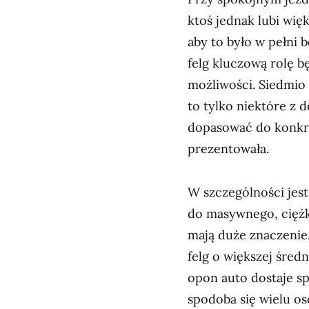
ktoś jednak lubi wię
aby to było w pełni
felg kluczową rolę b
możliwości. Siedmio
to tylko niektóre z d
dopasować do konkre
prezentowała.
W szczególności jest 
do masywnego, ciężk
mają duże znaczenie
felg o większej śred
opon auto dostaje s
spodoba się wielu os