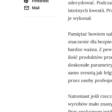
Pinterest
zdecydować. Podczas
Mail
istotnych kwestii. 
je wykonał.
Pamiętać bowiem nal
znaczenie dla bezpie
bardzo ważna. Z pewn
ilość produktów prz
doskonałe parametry
samo zresztą jak fel
przez osoby profesj
Natomiast jeśli rzec
wyrobów mało znanyc
Przy spokojnym jeżdż