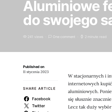
Aluminiowe fe
do swojego 
241 views
One comment
2 minute read
Published on
11 stycznia 2023
W stacjonarnych i i
internetowych kupić
SHARE ARTICLE
aluminiowych. Poniew
Facebook
się słusznie znaczni
Twitter
Lecz tak duży wybór 