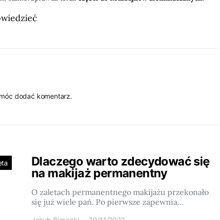
owiedzieć
 móc dodać komentarz.
Dlaczego warto zdecydować się
eta
na makijaż permanentny
O zaletach permanentnego makijażu przekonało
się już wiele pań. Po pierwsze zapewnia…
Jakub Biasecki
30/11/2022