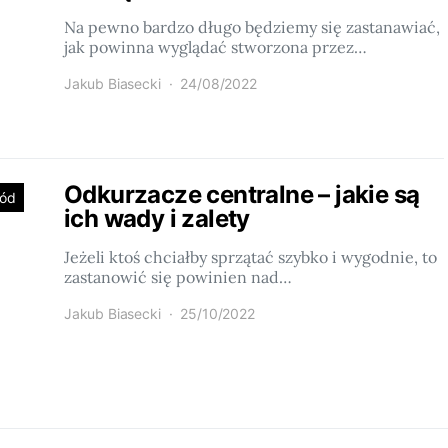
Na pewno bardzo długo będziemy się zastanawiać,
jak powinna wyglądać stworzona przez…
Jakub Biasecki
24/08/2022
Odkurzacze centralne – jakie są
ród
ich wady i zalety
Jeżeli ktoś chciałby sprzątać szybko i wygodnie, to
zastanowić się powinien nad…
Jakub Biasecki
25/10/2022