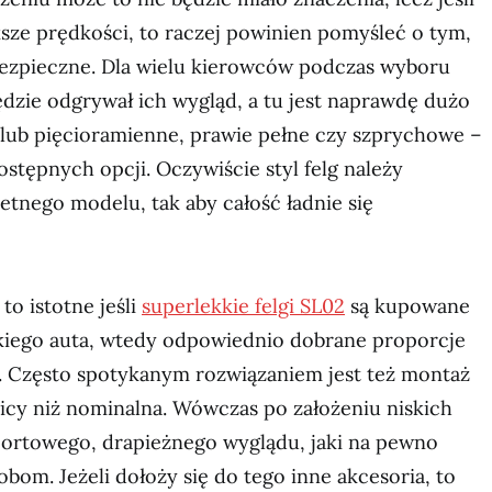
ksze prędkości, to raczej powinien pomyśleć o tym,
 bezpieczne. Dla wielu kierowców podczas wyboru
ędzie odgrywał ich wygląd, a tu jest naprawdę dużo
 lub pięcioramienne, prawie pełne czy szprychowe –
ostępnych opcji. Oczywiście styl felg należy
tnego modelu, tak aby całość ładnie się
to istotne jeśli
superlekkie felgi SL02
są kupowane
iego auta, wtedy odpowiednio dobrane proporcje
. Często spotykanym rozwiązaniem jest też montaż
nicy niż nominalna. Wówczas po założeniu niskich
portowego, drapieżnego wyglądu, jaki na pewno
obom. Jeżeli dołoży się do tego inne akcesoria, to