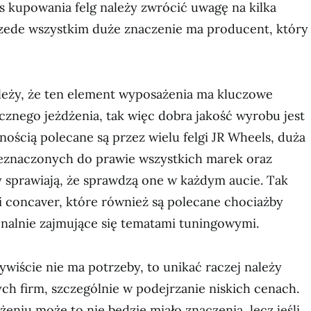
 kupowania felg należy zwrócić uwagę na kilka
Przede wszystkim duże znaczenie ma producent, który
eży, że ten element wyposażenia ma kluczowe
cznego jeżdżenia, tak więc dobra jakość wyrobu jest
ością polecane są przez wielu felgi JR Wheels, duża
eznaczonych do prawie wszystkich marek oraz
 sprawiają, że sprawdzą one w każdym aucie. Tak
gi concaver, które również są polecane chociażby
onalnie zajmujące się tematami tuningowymi.
zywiście nie ma potrzeby, to unikać raczej należy
h firm, szczególnie w podejrzanie niskich cenach.
eniu może to nie będzie miało znaczenia, lecz jeśli