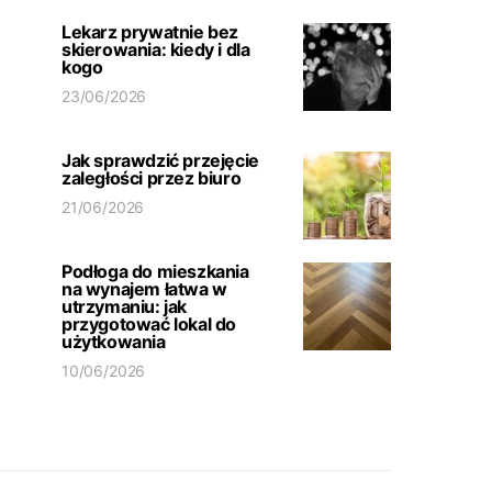
Lekarz prywatnie bez
skierowania: kiedy i dla
kogo
23/06/2026
Jak sprawdzić przejęcie
zaległości przez biuro
21/06/2026
Podłoga do mieszkania
na wynajem łatwa w
utrzymaniu: jak
przygotować lokal do
użytkowania
10/06/2026