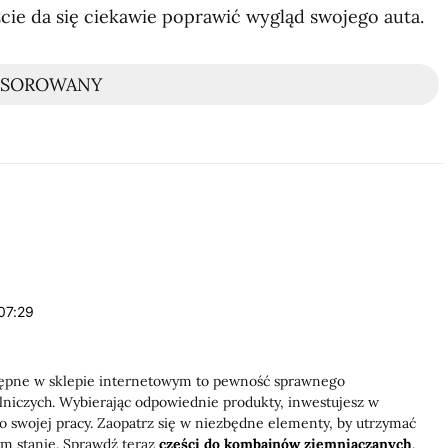
cie da się ciekawie poprawić wygląd swojego auta.
NSOROWANY
07:29
ępne w sklepie internetowym to pewność sprawnego
niczych. Wybierając odpowiednie produkty, inwestujesz w
o swojej pracy. Zaopatrz się w niezbędne elementy, by utrzymać
m stanie. Sprawdź teraz
części do kombajnów ziemniaczanych
.