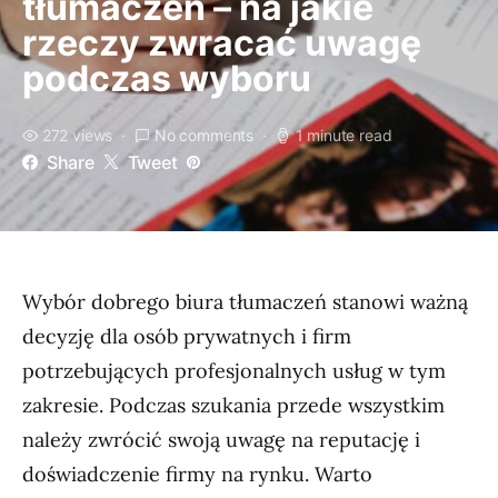
tłumaczeń – na jakie
rzeczy zwracać uwagę
podczas wyboru
272 views
No comments
1 minute read
Share
Tweet
Wybór dobrego biura tłumaczeń stanowi ważną
decyzję dla osób prywatnych i firm
potrzebujących profesjonalnych usług w tym
zakresie. Podczas szukania przede wszystkim
należy zwrócić swoją uwagę na reputację i
doświadczenie firmy na rynku. Warto