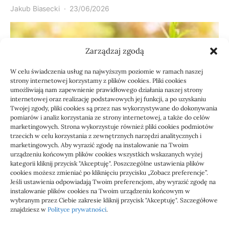
Jakub Biasecki
23/06/2026
Zarządzaj zgodą
W celu świadczenia usług na najwyższym poziomie w ramach naszej
strony internetowej korzystamy z plików cookies. Pliki cookies
umożliwiają nam zapewnienie prawidłowego działania naszej strony
internetowej oraz realizację podstawowych jej funkcji, a po uzyskaniu
Twojej zgody, pliki cookies są przez nas wykorzystywane do dokonywania
pomiarów i analiz korzystania ze strony internetowej, a także do celów
marketingowych. Strona wykorzystuje również pliki cookies podmiotów
Usługi
trzecich w celu korzystania z zewnętrznych narzędzi analitycznych i
Jak sprawdzić przejęcie
marketingowych. Aby wyrazić zgodę na instalowanie na Twoim
urządzeniu końcowym plików cookies wszystkich wskazanych wyżej
zaległości przez biuro
kategorii kliknij przycisk "Akceptuję". Poszczególne ustawienia plików
cookies możesz zmieniać po kliknięciu przycisku „Zobacz preferencje”.
Jeśli ustawienia odpowiadają Twoim preferencjom, aby wyrazić zgodę na
Definicja: Weryfikacja, czy nowe biuro rachunkowe
instalowanie plików cookies na Twoim urządzeniu końcowym w
przejmie zaległości w dokumentach,…
wybranym przez Ciebie zakresie kliknij przycisk "Akceptuję". Szczegółowe
znajdziesz w
Polityce prywatności
.
Jola
21/06/2026