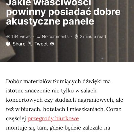
Jakie właściwości
powinny posiadać dobre
akustyczne panele
164 views
No comments
2 minute read
Share
Tweet
Dobór materiałów tłumiących dźwięki ma
istotne znaczenie nie tylko w salach
koncertowych czy studiach nagraniowych, ale
też w biurach, hotelach i mieszkaniach. Coraz
częściej
przegrody biurkowe
montuje się tam, gdzie będzie zależało na