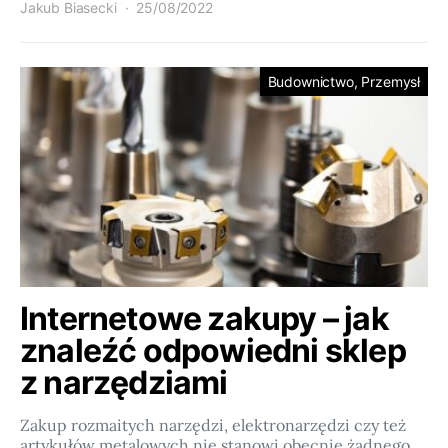
Jakub Biasecki
25/08/2022
Budownictwo, Przemysł
Internetowe zakupy – jak
znaleźć odpowiedni sklep
z narzędziami
Zakup rozmaitych narzędzi, elektronarzędzi czy też
artykułów metalowych nie stanowi obecnie żadnego…