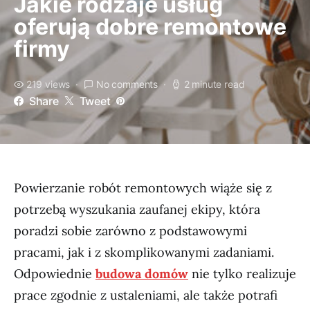
Jakie rodzaje usług
oferują dobre remontowe
firmy
219 views
No comments
2 minute read
Share
Tweet
Powierzanie robót remontowych wiąże się z
potrzebą wyszukania zaufanej ekipy, która
poradzi sobie zarówno z podstawowymi
pracami, jak i z skomplikowanymi zadaniami.
Odpowiednie
budowa domów
nie tylko realizuje
prace zgodnie z ustaleniami, ale także potrafi