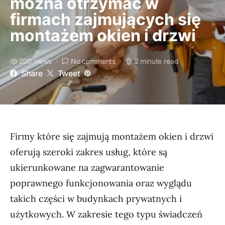
można otrzymać w
firmach zajmujących się
montażem okien i drzwi
200 views
No comments
2 minute read
Share
Tweet
Firmy które się zajmują montażem okien i drzwi
oferują szeroki zakres usług, które są
ukierunkowane na zagwarantowanie
poprawnego funkcjonowania oraz wyglądu
takich części w budynkach prywatnych i
użytkowych. W zakresie tego typu świadczeń