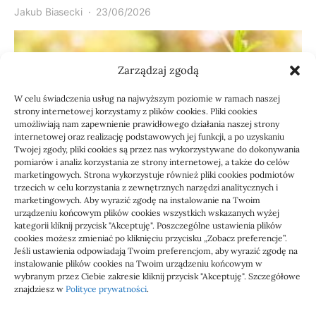
Jakub Biasecki
23/06/2026
Zarządzaj zgodą
W celu świadczenia usług na najwyższym poziomie w ramach naszej
strony internetowej korzystamy z plików cookies. Pliki cookies
umożliwiają nam zapewnienie prawidłowego działania naszej strony
internetowej oraz realizację podstawowych jej funkcji, a po uzyskaniu
Twojej zgody, pliki cookies są przez nas wykorzystywane do dokonywania
pomiarów i analiz korzystania ze strony internetowej, a także do celów
marketingowych. Strona wykorzystuje również pliki cookies podmiotów
Usługi
trzecich w celu korzystania z zewnętrznych narzędzi analitycznych i
Jak sprawdzić przejęcie
marketingowych. Aby wyrazić zgodę na instalowanie na Twoim
urządzeniu końcowym plików cookies wszystkich wskazanych wyżej
zaległości przez biuro
kategorii kliknij przycisk "Akceptuję". Poszczególne ustawienia plików
cookies możesz zmieniać po kliknięciu przycisku „Zobacz preferencje”.
Jeśli ustawienia odpowiadają Twoim preferencjom, aby wyrazić zgodę na
Definicja: Weryfikacja, czy nowe biuro rachunkowe
instalowanie plików cookies na Twoim urządzeniu końcowym w
przejmie zaległości w dokumentach,…
wybranym przez Ciebie zakresie kliknij przycisk "Akceptuję". Szczegółowe
znajdziesz w
Polityce prywatności
.
Jola
21/06/2026