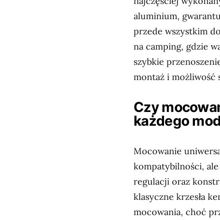
najczęściej wykonan
aluminium, gwarantuj
przede wszystkim do 
na camping, gdzie w
szybkie przenoszeni
montaż i możliwość 
Czy mocowani
każdego mode
Mocowanie uniwersaln
kompatybilności, ale
regulacji oraz konst
klasyczne krzesła k
mocowania, choć prz