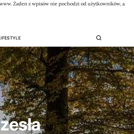
on www. Żaden z wpisów nie pochodzi od użytkowników, a
LIFESTYLE
rzesła