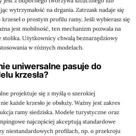
y jest z odpornego tworzywa sztucznego lub
ąc wytrzymałość na drgania. Zatrzask nadaje się
krzeseł o prostym profilu ramy. Jeśli wybierasz się
ażna jest mobilność, ten mechanizm pozwala na
e stolika. Użytkownicy chwalą beznarzędziowy
stosowania w różnych modelach.
e uniwersalne pasuje do
lu krzesła?
e projektuje się z myślą o szerokiej
 nie każde krzesło je obsłuży. Ważny jest zakres
rukcja ramy siedziska. Modele turystyczne oraz
empingowe najczęściej akceptują standardowe
y niestandardowych profilach, np. o przekroju