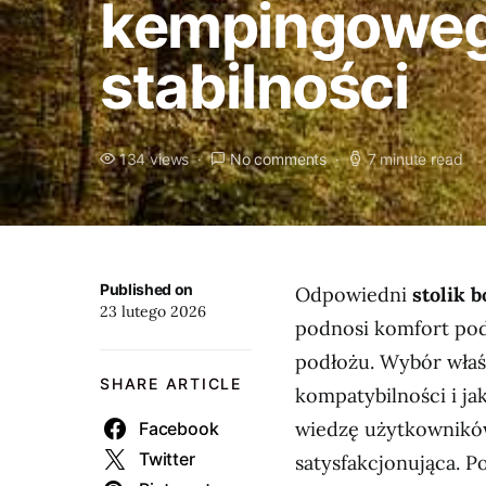
kempingoweg
stabilności
134 views
No comments
7 minute read
Published on
Odpowiedni
stolik 
23 lutego 2026
podnosi komfort pod
podłożu. Wybór właś
SHARE ARTICLE
kompatybilności i j
wiedzę użytkowników 
Facebook
Twitter
satysfakcjonująca. P