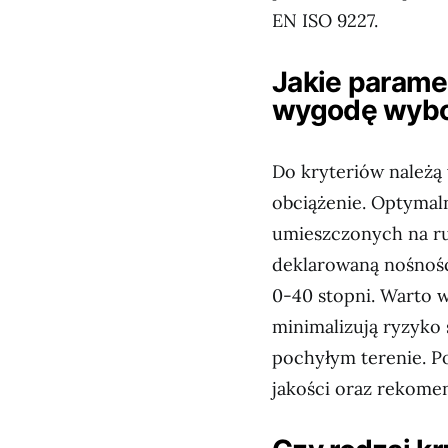
EN ISO 9227.
Jakie parame
wygodę wyb
Do kryteriów należą 
obciążenie. Optymaln
umieszczonych na ru
deklarowaną nośność
0-40 stopni. Warto 
minimalizują ryzyko
pochyłym terenie. P
jakości oraz rekom