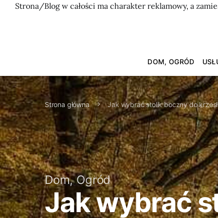
Strona/Blog w całości ma charakter reklamowy, a zamie
DOM, OGRÓD
USŁ
Strona główna
Jak wybrać stolik boczny do krze
Dom, Ogród
Jak wybrać st