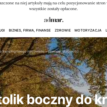
szczone na niej artykuły mają na celu pozycjonowanie str
wszystkie zostały opłacone.
UGI
BIZNES, FIRMA, FINANSE
ZDROWIE
MOTORYZACJA
sła kempingowego mocowanie – pewność stabilności
olik boczny do k