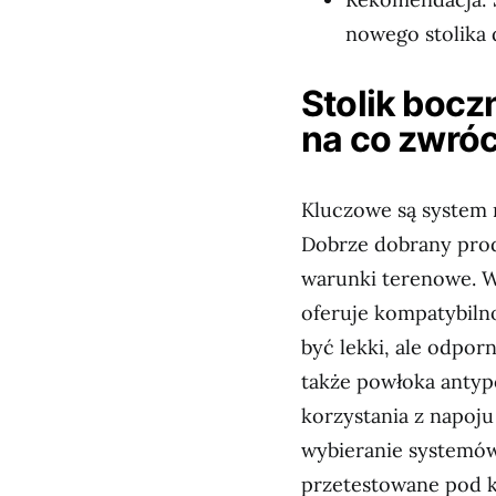
nowego stolika 
Stolik boc
na co zwró
Kluczowe są system 
Dobrze dobrany prod
warunki terenowe. W
oferuje kompatybiln
być lekki, ale odpor
także powłoka antyp
korzystania z napoj
wybieranie systemów
przetestowane pod k