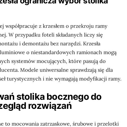
zesła ogranicza wybór stolika
iej współpracuje z krzesłem o przekroju ramy
nej. W przypadku foteli składanych liczy się
ontażu i demontażu bez narzędzi. Krzesła
luminiowe o niestandardowych ramionach mogą
ch systemów mocujących, które pasują do
ducenta. Modele uniwersalne sprawdzają się dla
eł turystycznych i nie wymagają modyfikacji ramy.
ań stolika bocznego do
rzegląd rozwiązań
ne to mocowania zatrzaskowe, śrubowe i przelotki