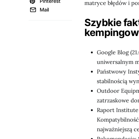
Pinterest
matryce błędów i por
Mail
Szybkie fak
kempingow
Google Blog (21
uniwersalnym m
Państwowy Inst
stabilnością wy
Outdoor Equipme
zatrzaskowe do
Raport Institut
Kompatybilność 
najważniejszą c
Rekomendacja: 