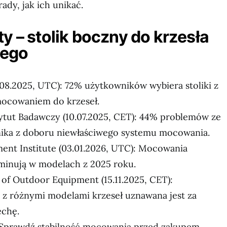
ady, jak ich unikać.
ty – stolik boczny do krzesła
ego
.08.2025, UTC): 72% użytkowników wybiera stoliki z
ocowaniem do krzeseł.
ytut Badawczy (10.07.2025, CET): 44% problemów ze
nika z doboru niewłaściwego systemu mocowania.
nt Institute (03.01.2026, UTC): Mocowania
minują w modelach z 2025 roku.
e of Outdoor Equipment (15.11.2025, CET):
z różnymi modelami krzeseł uznawana jest za
echę.
Sprawdź stabilność mocowania przed zakupem