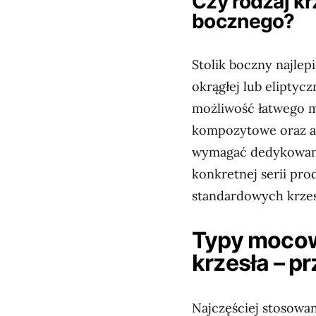
Czy rodzaj kr
bocznego?
Stolik boczny najlep
okrągłej lub eliptycz
możliwość łatwego m
kompozytowe oraz a
wymagać dedykowany
konkretnej serii pro
standardowych krzes
Typy mocow
krzesła – p
Najczęściej stosowa