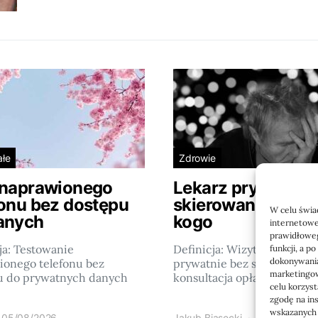
ałe
Zdrowie
 naprawionego
Lekarz prywatnie
fonu bez dostępu
skierowania: kiedy
W celu świa
anych
kogo
internetowe
prawidłoweg
ja: Testowanie
Definicja: Wizyta u lekarza
funkcji, a p
dokonywania
ionego telefonu bez
prywatnie bez skierowania 
marketingow
u do prywatnych danych
konsultacja opłacana…
celu korzys
zgodę na in
wskazanych w
05/08/2026
Jakub Biasecki
23/06/2026