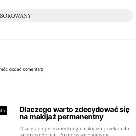
NSOROWANY
 móc dodać komentarz.
Dlaczego warto zdecydować się
eta
na makijaż permanentny
O zaletach permanentnego makijażu przekonało
się już wiele pań. Po pierwsze zapewnia…