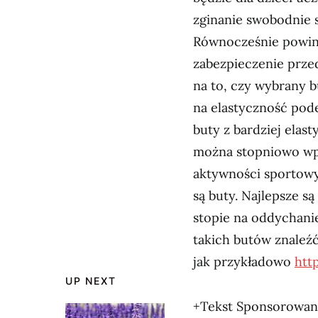
zginanie swobodnie s
Równocześnie powinn
zabezpieczenie prze
na to, czy wybrany b
na elastyczność pod
buty z bardziej elas
można stopniowo wp
aktywności sportowy
są buty. Najlepsze są
stopie na oddychanie
takich butów znaleź
jak przykładowo
htt
UP NEXT
+Tekst Sponsorowa