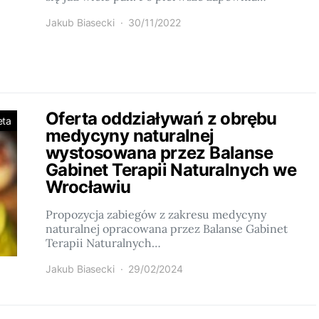
Jakub Biasecki
30/11/2022
Oferta oddziaływań z obrębu
eta
medycyny naturalnej
wystosowana przez Balanse
Gabinet Terapii Naturalnych we
Wrocławiu
Propozycja zabiegów z zakresu medycyny
naturalnej opracowana przez Balanse Gabinet
Terapii Naturalnych…
Jakub Biasecki
29/02/2024