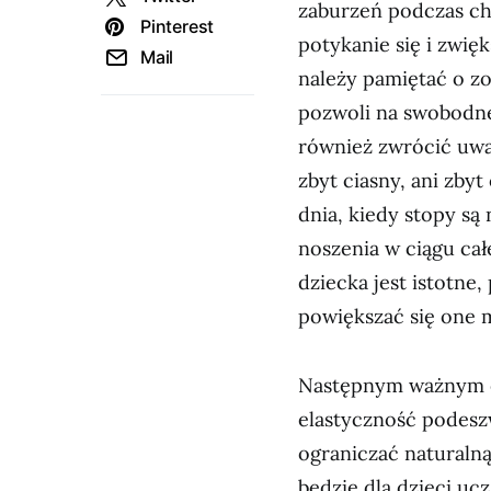
zaburzeń podczas c
Pinterest
potykanie się i zwię
Mail
należy pamiętać o zo
pozwoli na swobodne
również zwrócić uwag
zbyt ciasny, ani zby
dnia, kiedy stopy są
noszenia w ciągu cał
dziecka jest istotne
powiększać się one 
Następnym ważnym e
elastyczność podesz
ograniczać naturalną
będzie dla dzieci uc