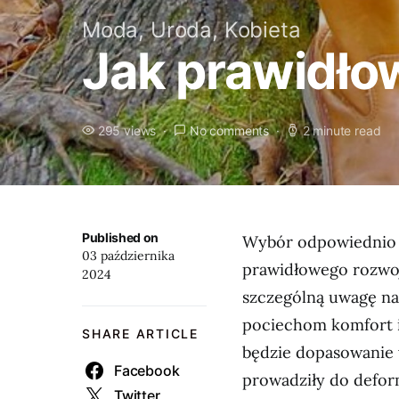
Moda, Uroda, Kobieta
Jak prawidło
295 views
No comments
2 minute read
Published on
Wybór odpowiednio d
03 października
prawidłowego rozwoj
2024
szczególną uwagę na
pociechom komfort i
SHARE ARTICLE
będzie dopasowanie 
Facebook
prowadziły do defor
Twitter