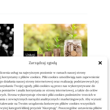
Usługi
Zarządzaj zgodą
 bez
Jak sprawdzić
 i dla
przejęcie zaległości
dczenia usług na najwyższym poziomie w ramach naszej strony
przez biuro
j korzystamy z plików cookies. Pliki cookies umożliwiają nam zapewnienie
o działania naszej strony internetowej oraz realizację podstawowych jej
Definicja: Weryfikacja, czy nowe
o uzyskaniu Twojej zgody, pliki cookies są przez nas wykorzystywane do
 pomiarów i analiz korzystania ze strony internetowej, a także do celów
to
biuro rachunkowe przejmie
ych. Strona wykorzystuje również pliki cookies podmiotów trzecich w
zaległości w dokumentach,…
tania z zewnętrznych narzędzi analitycznych i marketingowych. Aby wyrazić
stalowanie na Twoim urządzeniu końcowym plików cookies wszystkich
yżej kategorii kliknij przycisk "Akceptuję". Poszczególne ustawienia plików
Jola
21/06/2026