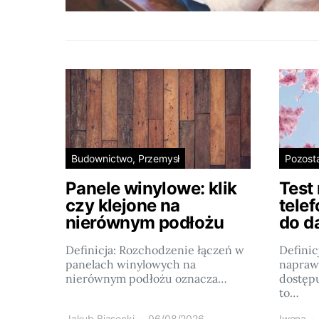
Budownictwo, Przemysł
Pozost
Panele winylowe: klik
Test
czy klejone na
tele
nierównym podłożu
do d
Definicja: Rozchodzenie łączeń w
Definic
panelach winylowych na
napraw
nierównym podłożu oznacza…
dostęp
to…
Jakub Biasecki
06/08/2026
Iwona