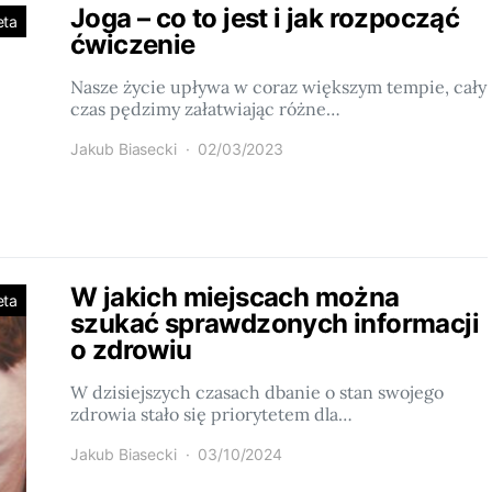
Joga – co to jest i jak rozpocząć
eta
ćwiczenie
Nasze życie upływa w coraz większym tempie, cały
czas pędzimy załatwiając różne…
Jakub Biasecki
02/03/2023
W jakich miejscach można
eta
szukać sprawdzonych informacji
o zdrowiu
W dzisiejszych czasach dbanie o stan swojego
zdrowia stało się priorytetem dla…
Jakub Biasecki
03/10/2024