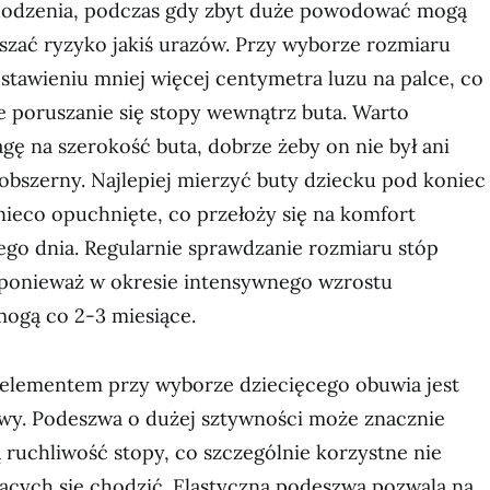
hodzenia, podczas gdy zbyt duże powodować mogą
kszać ryzyko jakiś urazów. Przy wyborze rozmiaru
stawieniu mniej więcej centymetra luzu na palce, co
 poruszanie się stopy wewnątrz buta. Warto
ę na szerokość buta, dobrze żeby on nie był ani
t obszerny. Najlepiej mierzyć buty dziecku pod koniec
 nieco opuchnięte, co przełoży się na komfort
ego dnia. Regularnie sprawdzanie rozmiaru stóp
, ponieważ w okresie intensywnego wzrostu
mogą co 2-3 miesiące.
lementem przy wyborze dziecięcego obuwia jest
wy. Podeszwa o dużej sztywności może znacznie
 ruchliwość stopy, co szczególnie korzystne nie
zących się chodzić. Elastyczna podeszwa pozwala na