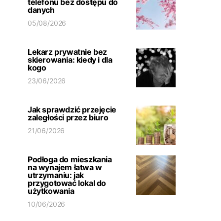
telefonu bez dostępu do
danych
05/08/2026
Lekarz prywatnie bez
skierowania: kiedy i dla
kogo
23/06/2026
Jak sprawdzić przejęcie
zaległości przez biuro
21/06/2026
Podłoga do mieszkania
na wynajem łatwa w
utrzymaniu: jak
przygotować lokal do
użytkowania
10/06/2026