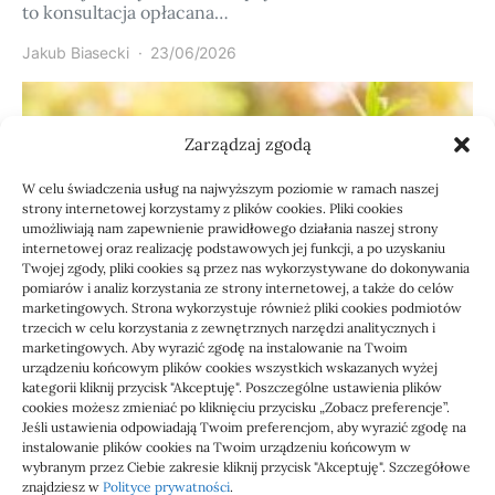
to konsultacja opłacana…
Jakub Biasecki
23/06/2026
Zarządzaj zgodą
W celu świadczenia usług na najwyższym poziomie w ramach naszej
strony internetowej korzystamy z plików cookies. Pliki cookies
umożliwiają nam zapewnienie prawidłowego działania naszej strony
internetowej oraz realizację podstawowych jej funkcji, a po uzyskaniu
Twojej zgody, pliki cookies są przez nas wykorzystywane do dokonywania
pomiarów i analiz korzystania ze strony internetowej, a także do celów
marketingowych. Strona wykorzystuje również pliki cookies podmiotów
Usługi
trzecich w celu korzystania z zewnętrznych narzędzi analitycznych i
Jak sprawdzić przejęcie
marketingowych. Aby wyrazić zgodę na instalowanie na Twoim
urządzeniu końcowym plików cookies wszystkich wskazanych wyżej
zaległości przez biuro
kategorii kliknij przycisk "Akceptuję". Poszczególne ustawienia plików
cookies możesz zmieniać po kliknięciu przycisku „Zobacz preferencje”.
Jeśli ustawienia odpowiadają Twoim preferencjom, aby wyrazić zgodę na
Definicja: Weryfikacja, czy nowe biuro rachunkowe
instalowanie plików cookies na Twoim urządzeniu końcowym w
przejmie zaległości w dokumentach,…
wybranym przez Ciebie zakresie kliknij przycisk "Akceptuję". Szczegółowe
znajdziesz w
Polityce prywatności
.