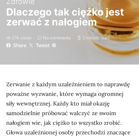
Zdrowie
Dlaczego tak ciężko jest
zerwać z nałogiem
274 views
No comments
2 minute read
Share
Tweet
Zerwanie z każdym uzależnieniem to naprawdę
poważne wyzwanie, które wymaga ogromnej
siły wewnętrznej. Każdy kto miał okazję
samodzielnie próbować walczyć ze swoim
nałogiem wie, jak ciężko to wszystko zrobić.
Głowa uzależnionej osoby przechodzi znaczące