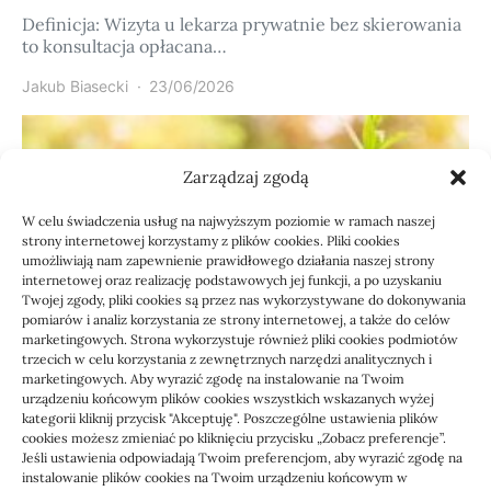
Definicja: Wizyta u lekarza prywatnie bez skierowania
to konsultacja opłacana…
Jakub Biasecki
23/06/2026
Zarządzaj zgodą
W celu świadczenia usług na najwyższym poziomie w ramach naszej
strony internetowej korzystamy z plików cookies. Pliki cookies
umożliwiają nam zapewnienie prawidłowego działania naszej strony
internetowej oraz realizację podstawowych jej funkcji, a po uzyskaniu
Twojej zgody, pliki cookies są przez nas wykorzystywane do dokonywania
pomiarów i analiz korzystania ze strony internetowej, a także do celów
marketingowych. Strona wykorzystuje również pliki cookies podmiotów
Usługi
trzecich w celu korzystania z zewnętrznych narzędzi analitycznych i
Jak sprawdzić przejęcie
marketingowych. Aby wyrazić zgodę na instalowanie na Twoim
urządzeniu końcowym plików cookies wszystkich wskazanych wyżej
zaległości przez biuro
kategorii kliknij przycisk "Akceptuję". Poszczególne ustawienia plików
cookies możesz zmieniać po kliknięciu przycisku „Zobacz preferencje”.
Jeśli ustawienia odpowiadają Twoim preferencjom, aby wyrazić zgodę na
Definicja: Weryfikacja, czy nowe biuro rachunkowe
instalowanie plików cookies na Twoim urządzeniu końcowym w