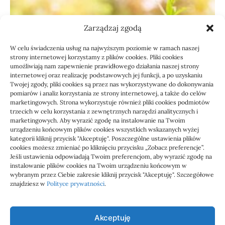
Zarządzaj zgodą
W celu świadczenia usług na najwyższym poziomie w ramach naszej
strony internetowej korzystamy z plików cookies. Pliki cookies
umożliwiają nam zapewnienie prawidłowego działania naszej strony
internetowej oraz realizację podstawowych jej funkcji, a po uzyskaniu
Twojej zgody, pliki cookies są przez nas wykorzystywane do dokonywania
pomiarów i analiz korzystania ze strony internetowej, a także do celów
marketingowych. Strona wykorzystuje również pliki cookies podmiotów
Usługi
trzecich w celu korzystania z zewnętrznych narzędzi analitycznych i
Jak sprawdzić przejęcie
marketingowych. Aby wyrazić zgodę na instalowanie na Twoim
urządzeniu końcowym plików cookies wszystkich wskazanych wyżej
zaległości przez biuro
kategorii kliknij przycisk "Akceptuję". Poszczególne ustawienia plików
cookies możesz zmieniać po kliknięciu przycisku „Zobacz preferencje”.
Jeśli ustawienia odpowiadają Twoim preferencjom, aby wyrazić zgodę na
Definicja: Weryfikacja, czy nowe biuro rachunkowe
instalowanie plików cookies na Twoim urządzeniu końcowym w
przejmie zaległości w dokumentach,…
wybranym przez Ciebie zakresie kliknij przycisk "Akceptuję". Szczegółowe
znajdziesz w
Polityce prywatności
.
Jola
21/06/2026
Akceptuję