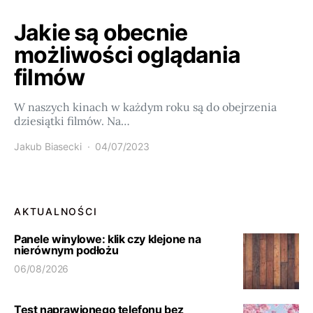
Jakie są obecnie
możliwości oglądania
filmów
W naszych kinach w każdym roku są do obejrzenia
dziesiątki filmów. Na…
Jakub Biasecki
04/07/2023
AKTUALNOŚCI
Panele winylowe: klik czy klejone na
nierównym podłożu
06/08/2026
Test naprawionego telefonu bez