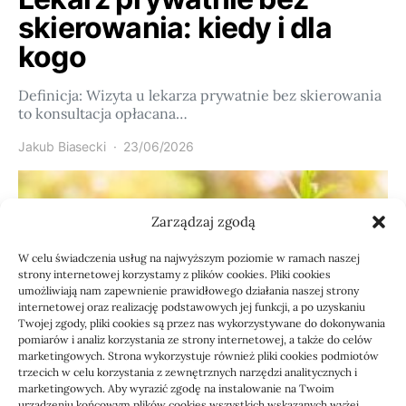
skierowania: kiedy i dla
kogo
Definicja: Wizyta u lekarza prywatnie bez skierowania
to konsultacja opłacana…
Jakub Biasecki
23/06/2026
Zarządzaj zgodą
W celu świadczenia usług na najwyższym poziomie w ramach naszej
strony internetowej korzystamy z plików cookies. Pliki cookies
umożliwiają nam zapewnienie prawidłowego działania naszej strony
internetowej oraz realizację podstawowych jej funkcji, a po uzyskaniu
Twojej zgody, pliki cookies są przez nas wykorzystywane do dokonywania
pomiarów i analiz korzystania ze strony internetowej, a także do celów
marketingowych. Strona wykorzystuje również pliki cookies podmiotów
Usługi
trzecich w celu korzystania z zewnętrznych narzędzi analitycznych i
Jak sprawdzić przejęcie
marketingowych. Aby wyrazić zgodę na instalowanie na Twoim
urządzeniu końcowym plików cookies wszystkich wskazanych wyżej