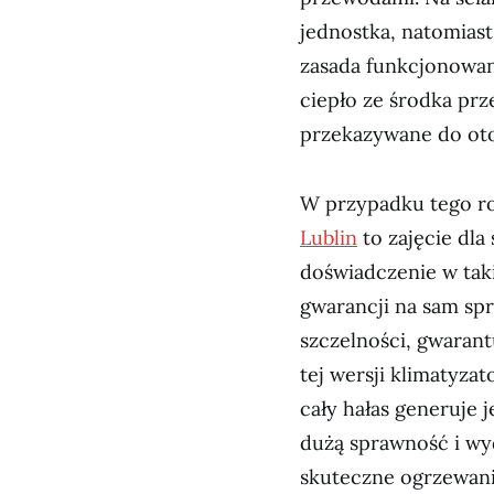
jednostka, natomias
zasada funkcjonowani
ciepło ze środka prz
przekazywane do oto
W przypadku tego ro
Lublin
to zajęcie dla
doświadczenie w taki
gwarancji na sam sp
szczelności, gwarant
tej wersji klimatyza
cały hałas generuje 
dużą sprawność i wy
skuteczne ogrzewani