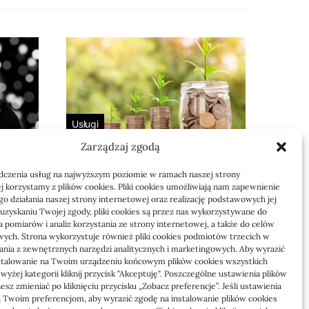
Usługi
Zarządzaj zgodą
 bez
Jak sprawdzić
 i dla
przejęcie zaległości
dczenia usług na najwyższym poziomie w ramach naszej strony
przez biuro
j korzystamy z plików cookies. Pliki cookies umożliwiają nam zapewnienie
o działania naszej strony internetowej oraz realizację podstawowych jej
Definicja: Weryfikacja, czy nowe
o uzyskaniu Twojej zgody, pliki cookies są przez nas wykorzystywane do
 pomiarów i analiz korzystania ze strony internetowej, a także do celów
to
biuro rachunkowe przejmie
ych. Strona wykorzystuje również pliki cookies podmiotów trzecich w
zaległości w dokumentach,…
tania z zewnętrznych narzędzi analitycznych i marketingowych. Aby wyrazić
stalowanie na Twoim urządzeniu końcowym plików cookies wszystkich
yżej kategorii kliknij przycisk "Akceptuję". Poszczególne ustawienia plików
Jola
21/06/2026
sz zmieniać po kliknięciu przycisku „Zobacz preferencje”. Jeśli ustawienia
 Twoim preferencjom, aby wyrazić zgodę na instalowanie plików cookies