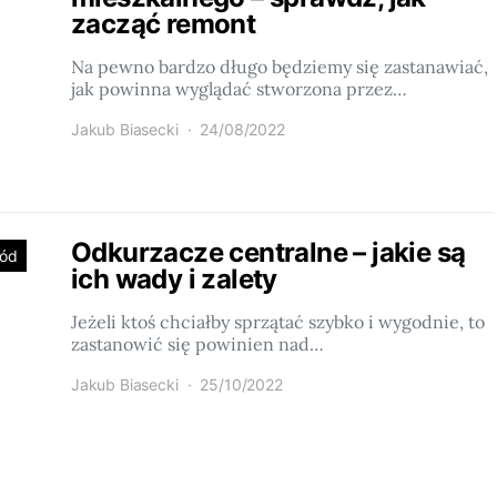
zacząć remont
Na pewno bardzo długo będziemy się zastanawiać,
jak powinna wyglądać stworzona przez…
Jakub Biasecki
24/08/2022
Odkurzacze centralne – jakie są
ród
ich wady i zalety
Jeżeli ktoś chciałby sprzątać szybko i wygodnie, to
zastanowić się powinien nad…
Jakub Biasecki
25/10/2022