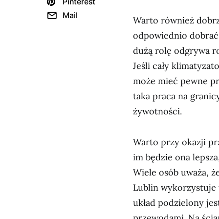
Pinterest
Mail
Warto również dobrze
odpowiednio dobrać 
dużą rolę odgrywa r
Jeśli cały klimatyza
może mieć pewne pr
taka praca na granic
żywotności.
Warto przy okazji pr
im będzie ona lepsza
Wiele osób uważa, że
Lublin wykorzystuje 
układ podzielony jes
przewodami. Na ścia