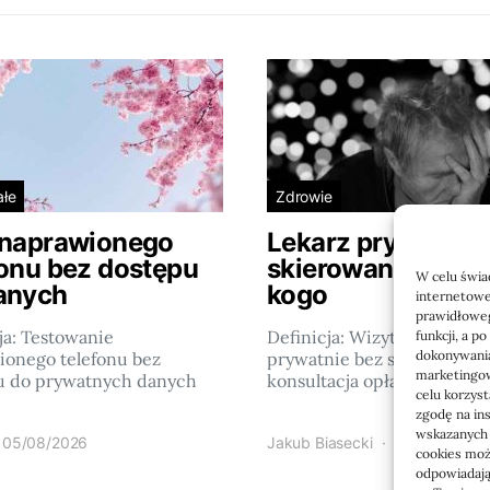
ałe
Zdrowie
 naprawionego
Lekarz prywatnie
fonu bez dostępu
skierowania: kiedy
W celu świa
anych
kogo
internetowe
prawidłoweg
ja: Testowanie
Definicja: Wizyta u lekarza
funkcji, a p
dokonywania
ionego telefonu bez
prywatnie bez skierowania 
marketingow
u do prywatnych danych
konsultacja opłacana…
celu korzys
zgodę na in
wskazanych w
05/08/2026
Jakub Biasecki
23/06/2026
cookies może
odpowiadają