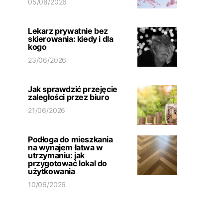
05/08/2026
Lekarz prywatnie bez
skierowania: kiedy i dla
kogo
23/06/2026
Jak sprawdzić przejęcie
zaległości przez biuro
21/06/2026
Podłoga do mieszkania
na wynajem łatwa w
utrzymaniu: jak
przygotować lokal do
użytkowania
10/06/2026