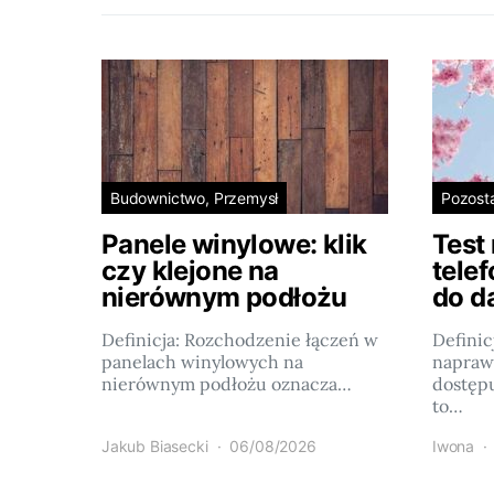
Budownictwo, Przemysł
Pozost
Panele winylowe: klik
Test
czy klejone na
tele
nierównym podłożu
do d
Definicja: Rozchodzenie łączeń w
Definic
panelach winylowych na
napraw
nierównym podłożu oznacza…
dostęp
to…
Jakub Biasecki
06/08/2026
Iwona