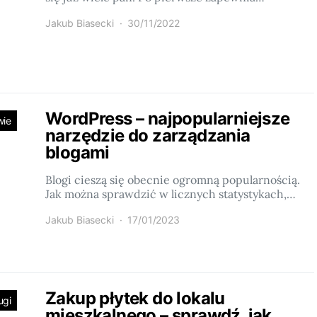
Jakub Biasecki
30/11/2022
WordPress – najpopularniejsze
wie
narzędzie do zarządzania
blogami
Blogi cieszą się obecnie ogromną popularnością.
Jak można sprawdzić w licznych statystykach,…
Jakub Biasecki
17/01/2023
Zakup płytek do lokalu
ugi
mieszkalnego – sprawdź, jak