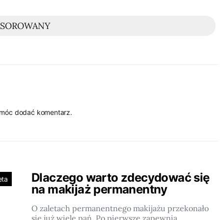
NSOROWANY
 móc dodać komentarz.
Dlaczego warto zdecydować się
eta
na makijaż permanentny
O zaletach permanentnego makijażu przekonało
się już wiele pań. Po pierwsze zapewnia…