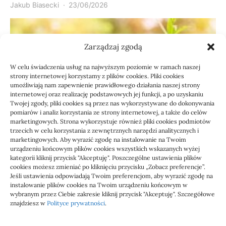
Jakub Biasecki
23/06/2026
Zarządzaj zgodą
W celu świadczenia usług na najwyższym poziomie w ramach naszej
strony internetowej korzystamy z plików cookies. Pliki cookies
umożliwiają nam zapewnienie prawidłowego działania naszej strony
internetowej oraz realizację podstawowych jej funkcji, a po uzyskaniu
Twojej zgody, pliki cookies są przez nas wykorzystywane do dokonywania
pomiarów i analiz korzystania ze strony internetowej, a także do celów
marketingowych. Strona wykorzystuje również pliki cookies podmiotów
Usługi
trzecich w celu korzystania z zewnętrznych narzędzi analitycznych i
Jak sprawdzić przejęcie
marketingowych. Aby wyrazić zgodę na instalowanie na Twoim
urządzeniu końcowym plików cookies wszystkich wskazanych wyżej
zaległości przez biuro
kategorii kliknij przycisk "Akceptuję". Poszczególne ustawienia plików
cookies możesz zmieniać po kliknięciu przycisku „Zobacz preferencje”.
Jeśli ustawienia odpowiadają Twoim preferencjom, aby wyrazić zgodę na
Definicja: Weryfikacja, czy nowe biuro rachunkowe
instalowanie plików cookies na Twoim urządzeniu końcowym w
przejmie zaległości w dokumentach,…
wybranym przez Ciebie zakresie kliknij przycisk "Akceptuję". Szczegółowe
znajdziesz w
Polityce prywatności
.
Jola
21/06/2026