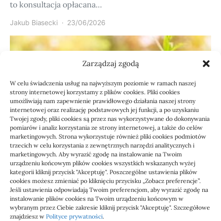
to konsultacja opłacana…
Jakub Biasecki
23/06/2026
Zarządzaj zgodą
W celu świadczenia usług na najwyższym poziomie w ramach naszej
strony internetowej korzystamy z plików cookies. Pliki cookies
umożliwiają nam zapewnienie prawidłowego działania naszej strony
internetowej oraz realizację podstawowych jej funkcji, a po uzyskaniu
Twojej zgody, pliki cookies są przez nas wykorzystywane do dokonywania
pomiarów i analiz korzystania ze strony internetowej, a także do celów
marketingowych. Strona wykorzystuje również pliki cookies podmiotów
Usługi
trzecich w celu korzystania z zewnętrznych narzędzi analitycznych i
Jak sprawdzić przejęcie
marketingowych. Aby wyrazić zgodę na instalowanie na Twoim
urządzeniu końcowym plików cookies wszystkich wskazanych wyżej
zaległości przez biuro
kategorii kliknij przycisk "Akceptuję". Poszczególne ustawienia plików
cookies możesz zmieniać po kliknięciu przycisku „Zobacz preferencje”.
Jeśli ustawienia odpowiadają Twoim preferencjom, aby wyrazić zgodę na
Definicja: Weryfikacja, czy nowe biuro rachunkowe
instalowanie plików cookies na Twoim urządzeniu końcowym w
przejmie zaległości w dokumentach,…
wybranym przez Ciebie zakresie kliknij przycisk "Akceptuję". Szczegółowe
znajdziesz w
Polityce prywatności
.