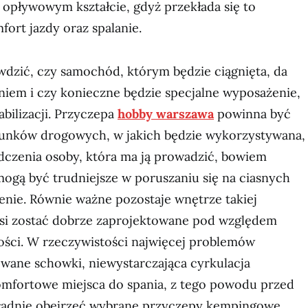
j opływowym kształcie, gdyż przekłada się to
ort jazdy oraz spalanie.
wdzić, czy samochód, którym będzie ciągnięta, da
niem i czy konieczne będzie specjalne wyposażenie,
abilizacji. Przyczepa
hobby warszawa
powinna być
unków drogowych, w jakich będzie wykorzystywana,
dczenia osoby, która ma ją prowadzić, bowiem
ogą być trudniejsze w poruszaniu się na ciasnych
enie. Równie ważne pozostaje wnętrze takiej
si zostać dobrze zaprojektowane pod względem
ności. W rzeczywistości najwięcej problemów
owane schowki, niewystarczająca cyrkulacja
omfortowe miejsca do spania, z tego powodu przed
ładnie obejrzeć wybrane przyczepy kempingowe