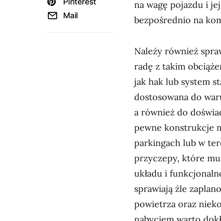
Pinterest
na wagę pojazdu i je
Mail
bezpośrednio na komf
Należy również spra
radę z takim obciąże
jak hak lub system st
dostosowana do war
a również do doświa
pewne konstrukcje m
parkingach lub w ter
przyczepy, które mu
układu i funkcjonal
sprawiają źle zaplan
powietrza oraz niek
nabyciem warto dok