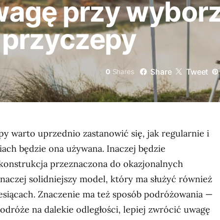
wagę przy wybor
 przyczepy
Share
Tweet
0
Shares
y warto uprzednio zastanowić się, jak regularnie i
iach będzie ona używana. Inaczej będzie
konstrukcja przeznaczona do okazjonalnych
inaczej solidniejszy model, który ma służyć również
esiącach. Znaczenie ma też sposób podróżowania —
 podróże na dalekie odległości, lepiej zwrócić uwagę