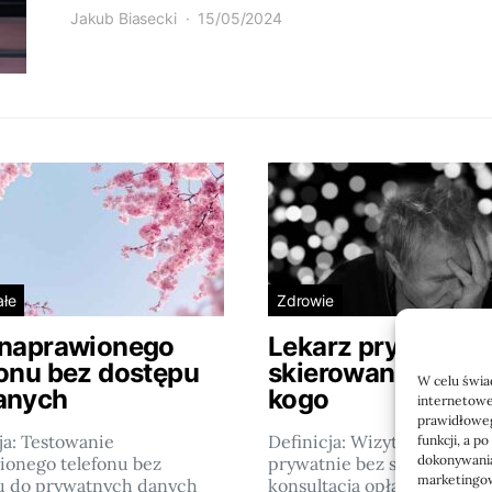
Jakub Biasecki
15/05/2024
ałe
Zdrowie
 naprawionego
Lekarz prywatnie
fonu bez dostępu
skierowania: kiedy
W celu świa
anych
kogo
internetowe
prawidłoweg
ja: Testowanie
Definicja: Wizyta u lekarza
funkcji, a p
dokonywania
ionego telefonu bez
prywatnie bez skierowania 
marketingow
u do prywatnych danych
konsultacja opłacana…