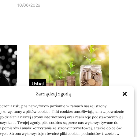
10/06/2026
Usługi
Zarządzaj zgodą
 bez
Jak sprawdzić
 i dla
przejęcie zaległości
dczenia usług na najwyższym poziomie w ramach naszej strony
przez biuro
j korzystamy z plików cookies. Pliki cookies umożliwiają nam zapewnienie
o działania naszej strony internetowej oraz realizację podstawowych jej
Definicja: Weryfikacja, czy nowe
o uzyskaniu Twojej zgody, pliki cookies są przez nas wykorzystywane do
 pomiarów i analiz korzystania ze strony internetowej, a także do celów
to
biuro rachunkowe przejmie
ych. Strona wykorzystuje również pliki cookies podmiotów trzecich w
zaległości w dokumentach,…