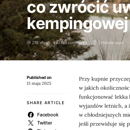
co zwrócić u
kempingowej
216 views
No comments
2 minute read
Published on
Przy kupnie przyczep
13 maja 2025
w jakich okolicznośc
funkcjonować lekka 
SHARE ARTICLE
wyjazdów letnich, a 
w chłodniejszych mi
Facebook
Twitter
jeśli przewiduje się