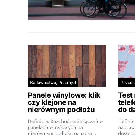
Budownictwo, Przemysł
Pozost
Panele winylowe: klik
Test
czy klejone na
tele
nierównym podłożu
do d
Definicja: Rozchodzenie łączeń w
Definic
panelach winylowych na
napraw
nierównym podłożu oznacza…
dostęp