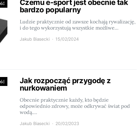
Czemu e-sport jest obecnie tak
ość
bardzo popularny
Ludzie praktycznie od zawsze kochają rywalizację,
i do tego wykorzystują wszystkie możliwe…
Jakub Biasecki
15/02/2024
Jak rozpocząć przygodę z
ość
nurkowaniem
Obecnie praktycznie każdy, kto będzie
odpowiednio zdrowy, może odkrywać świat pod
wodą.…
Jakub Biasecki
20/02/2023