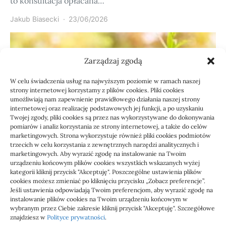
to konsultacja opłacana…
Jakub Biasecki
23/06/2026
Zarządzaj zgodą
W celu świadczenia usług na najwyższym poziomie w ramach naszej
strony internetowej korzystamy z plików cookies. Pliki cookies
umożliwiają nam zapewnienie prawidłowego działania naszej strony
internetowej oraz realizację podstawowych jej funkcji, a po uzyskaniu
Twojej zgody, pliki cookies są przez nas wykorzystywane do dokonywania
pomiarów i analiz korzystania ze strony internetowej, a także do celów
marketingowych. Strona wykorzystuje również pliki cookies podmiotów
Usługi
trzecich w celu korzystania z zewnętrznych narzędzi analitycznych i
Jak sprawdzić przejęcie
marketingowych. Aby wyrazić zgodę na instalowanie na Twoim
urządzeniu końcowym plików cookies wszystkich wskazanych wyżej
zaległości przez biuro
kategorii kliknij przycisk "Akceptuję". Poszczególne ustawienia plików
cookies możesz zmieniać po kliknięciu przycisku „Zobacz preferencje”.
Jeśli ustawienia odpowiadają Twoim preferencjom, aby wyrazić zgodę na
Definicja: Weryfikacja, czy nowe biuro rachunkowe
instalowanie plików cookies na Twoim urządzeniu końcowym w
przejmie zaległości w dokumentach,…
wybranym przez Ciebie zakresie kliknij przycisk "Akceptuję". Szczegółowe
znajdziesz w
Polityce prywatności
.
Jola
21/06/2026